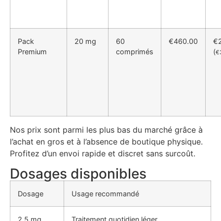
Pack
20 mg
60
€460.00
€
Premium
comprimés
(
€3
Nos prix sont parmi les plus bas du marché grâce à
l’achat en gros et à l’absence de boutique physique.
Profitez d’un envoi rapide et discret sans surcoût.
Dosages disponibles
Dosage
Usage recommandé
2,5 mg
Traitement quotidien léger