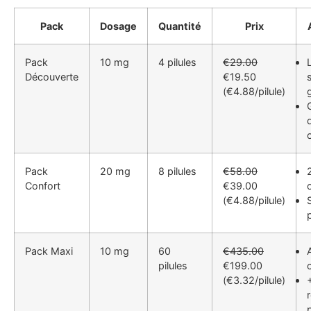
Pack
Dosage
Quantité
Prix
Pack
10 mg
4 pilules
€29.00
Découverte
€19.50
(€4.88/pilule)
d
Pack
20 mg
8 pilules
€58.00
Confort
€39.00
(€4.88/pilule)
S
Pack Maxi
10 mg
60
€435.00
pilules
€199.00
(€3.32/pilule)