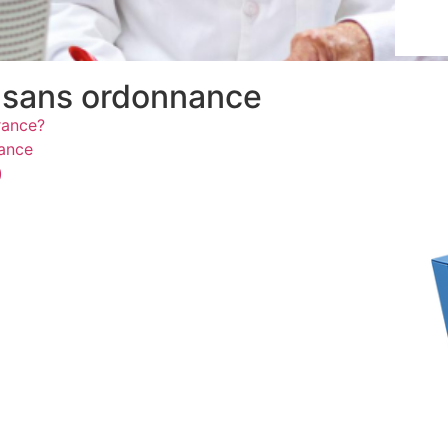
r sans ordonnance
rance?
ance
)