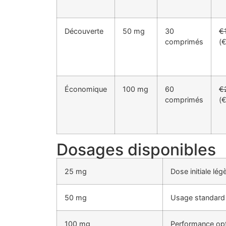
Découverte
50 mg
30
€
comprimés
(
Économique
100 mg
60
€
comprimés
(
Dosages disponibles
25 mg
Dose initiale lég
50 mg
Usage standard
100 mg
Performance op