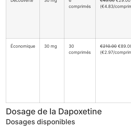
Découverte
30 mg
6
€45.00
€29.00
comprimés
(€4.83/compri
Économique
30 mg
30
€210.00
€89.0
comprimés
(€2.97/compri
Dosage de la Dapoxetine
Dosages disponibles