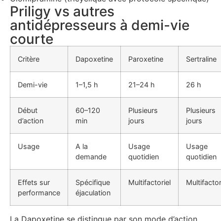
Priligy vs autres
antidépresseurs à demi-vie
courte
Critère
Dapoxetine
Paroxetine
Sertraline
Demi-vie
1–1,5 h
21–24 h
26 h
Début
60–120
Plusieurs
Plusieurs
d’action
min
jours
jours
Usage
A la
Usage
Usage
demande
quotidien
quotidien
Effets sur
Spécifique
Multifactoriel
Multifactor
performance
éjaculation
La Dapoxetine se distingue par son mode d’action