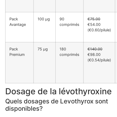
Pack
100 μg
90
€75.00
Avantage
comprimés
€54.00
(€0.60/pilule)
Pack
75 μg
180
€140.00
Premium
comprimés
€98.00
(€0.54/pilule)
Dosage de la lévothyroxine
Quels dosages de Levothyrox sont
disponibles?