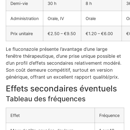
Demi-vie
30 h
8 h
3
Administration
Orale, IV
Orale
O
Prix unitaire
€2.50 – €9.50
€1.20 – €6.00
€
Le fluconazole présente l’avantage d’une large
fenêtre thérapeutique, d’une prise unique possible et
d’un profil d’effets secondaires relativement modéré.
Son coût demeure compétitif, surtout en version
générique, offrant un excellent rapport qualité/prix.
Effets secondaires éventuels
Tableau des fréquences
Effet
Fréquence